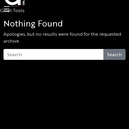
Skip to main content
Gillet Tools
Nothing Found
Apologies, but no results were found for the requested
archive.
Search