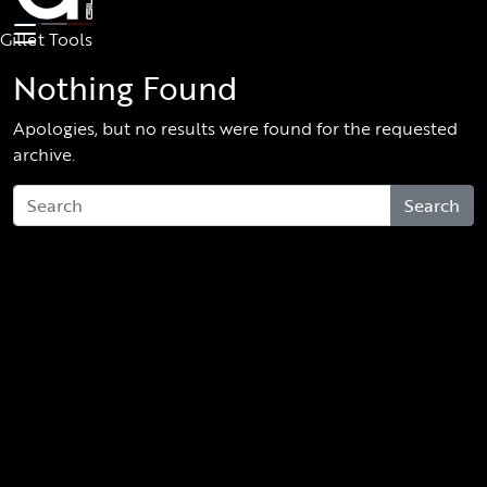
Skip to main content
Gillet Tools
Nothing Found
Apologies, but no results were found for the requested
archive.
Search