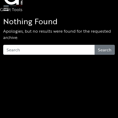
Skip to main content
Gillet Tools
Nothing Found
Apologies, but no results were found for the requested
archive.
Search