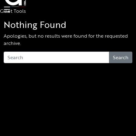
Skip to main content
Gillet Tools
Nothing Found
Apologies, but no results were found for the requested
archive.
Search