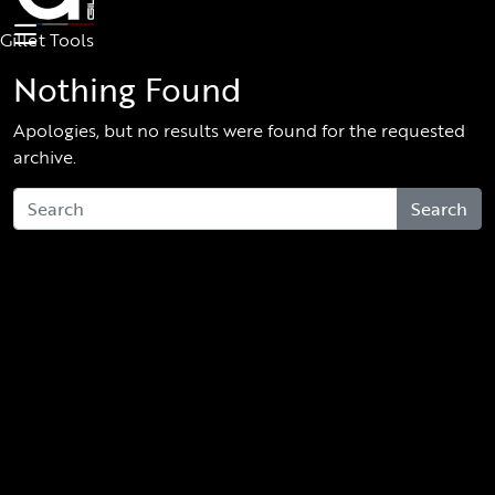
Skip to main content
Gillet Tools
Nothing Found
Apologies, but no results were found for the requested
archive.
Search