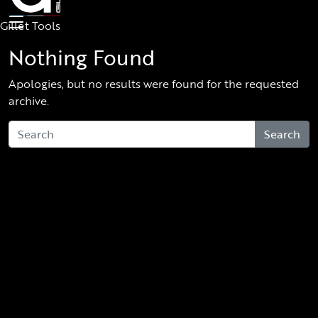
Skip to main content
Gillet Tools
Nothing Found
Apologies, but no results were found for the requested
archive.
Search