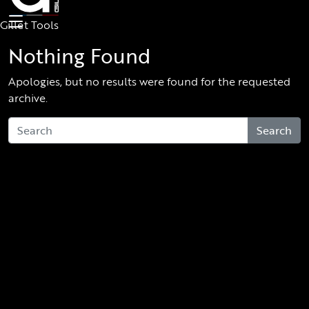
Skip to main content
Gillet Tools
Nothing Found
Apologies, but no results were found for the requested
archive.
Search