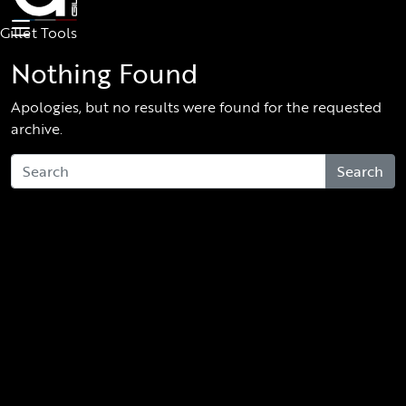
Skip to main content
Gillet Tools
Nothing Found
Apologies, but no results were found for the requested
archive.
Search