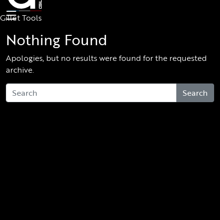
Skip to main content
Gillet Tools
Nothing Found
Apologies, but no results were found for the requested
archive.
Search