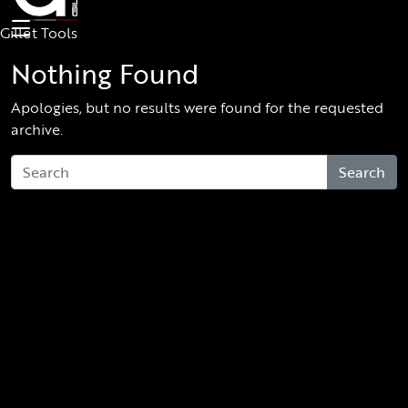
Skip to main content
Gillet Tools
Nothing Found
Apologies, but no results were found for the requested
archive.
Search