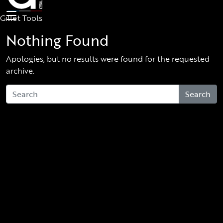
Skip to main content
Gillet Tools
Nothing Found
Apologies, but no results were found for the requested
archive.
Search