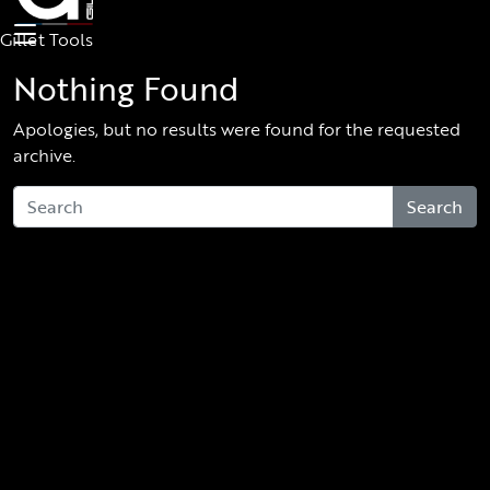
Skip to main content
Gillet Tools
Nothing Found
Apologies, but no results were found for the requested
archive.
Search