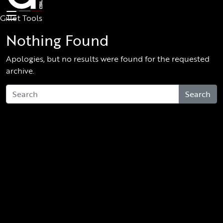
Skip to main content
Gillet Tools
Nothing Found
Apologies, but no results were found for the requested
archive.
Search