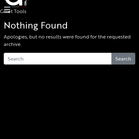
Skip to main content
Gillet Tools
Nothing Found
Apologies, but no results were found for the requested
archive.
Search