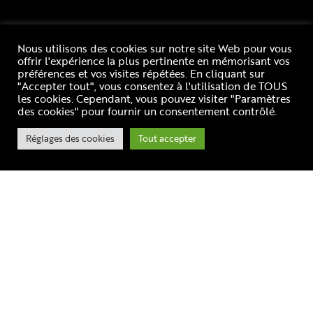
Nous utilisons des cookies sur notre site Web pour vous
offrir l'expérience la plus pertinente en mémorisant vos
Rue Blaise Pascal 52800 NOGENT - FRANCE
préférences et vos visites répétées. En cliquant sur
"Accepter tout", vous consentez à l'utilisation de TOUS
les cookies. Cependant, vous pouvez visiter "Paramètres
Mentions légales
Plan du site
Politique de confidentialité
des cookies" pour fournir un consentement contrôlé.
Réglages des cookies
Tout accepter