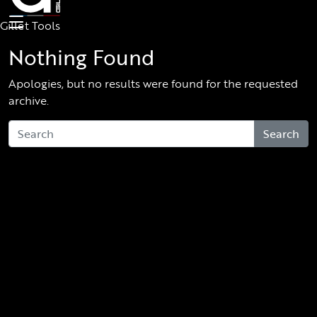
Skip to main content
Gillet Tools
Nothing Found
Apologies, but no results were found for the requested
archive.
Search