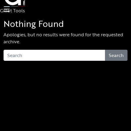
Skip to main content
Gillet Tools
Nothing Found
Apologies, but no results were found for the requested
archive.
Search