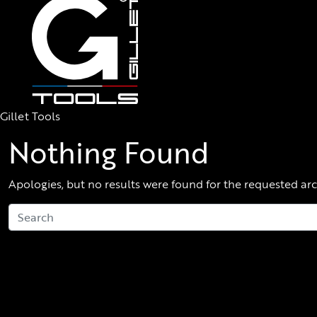
Gillet Tools
Nothing Found
Apologies, but no results were found for the requested arc