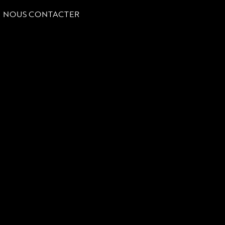
NOUS CONTACTER