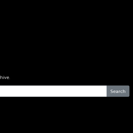
hive.
Search