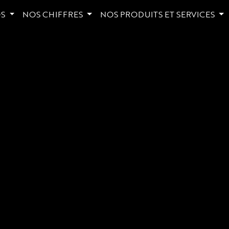
OS
NOS CHIFFRES
NOS PRODUITS ET SERVICES