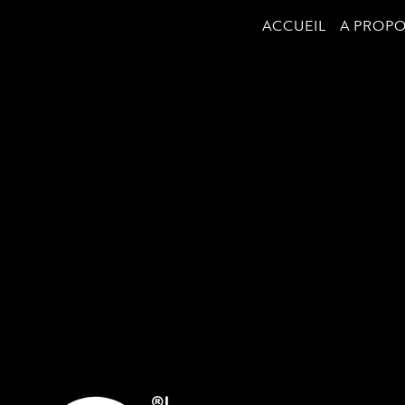
Skip to main content
ACCUEIL
A PROP