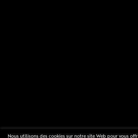
Rue Blaise Pascal 52800 NOGENT - FRANCE
Nous utilisons des cookies sur notre site Web pour vous offr